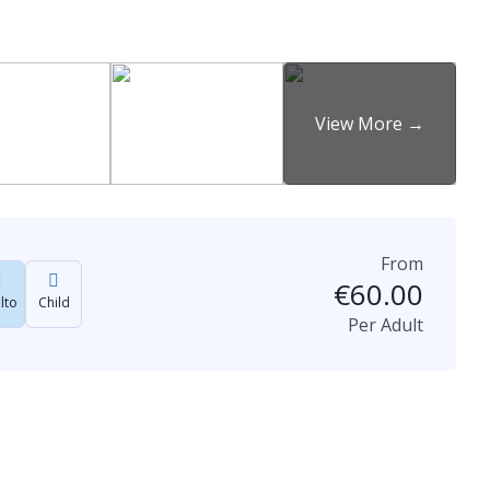
From
€
60.00
lto
Child
Per Adult