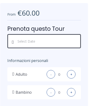
€60.00
From
Prenota questo Tour
Informazioni personali
Adulto
-
+
Bambino
-
+