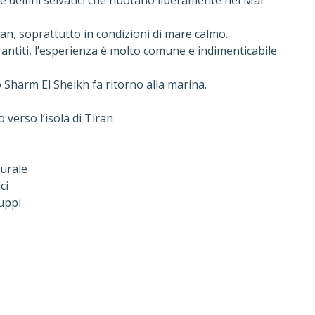
are delfini selvatici che nuotano liberamente nel Mar
ran, soprattutto in condizioni di mare calmo.
ntiti, l’esperienza è molto comune e indimenticabile.
o Sharm El Sheikh fa ritorno alla marina.
verso l’isola di Tiran
turale
ci
ruppi