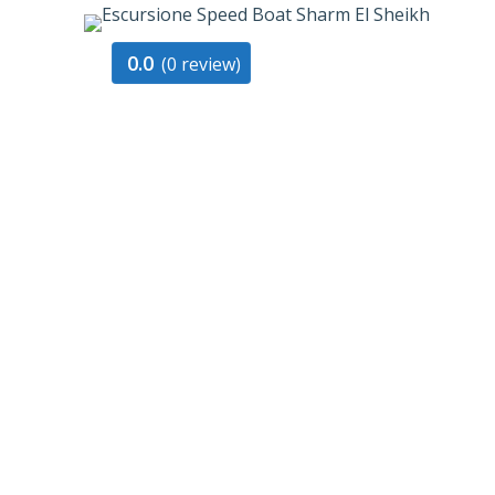
0.0
(0 review)