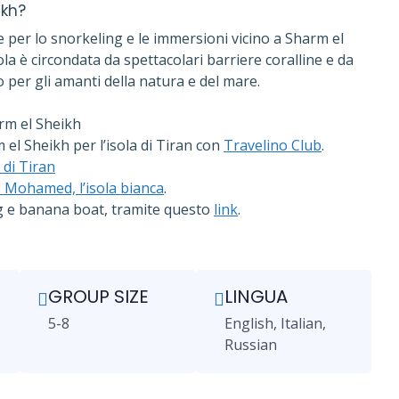
ikh?
e per lo snorkeling e le immersioni vicino a Sharm el
sola è circondata da spettacolari barriere coralline e da
o per gli amanti della natura e del mare.
m el Sheikh
el Sheikh per l’isola di Tiran con
Travelino Club
.
a di Tiran
 Mohamed, l’isola bianca
.
ng e banana boat, tramite questo
link
.
GROUP SIZE
LINGUA
5-8
English, Italian,
Russian