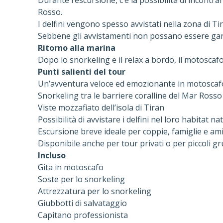
Durante l’escursione, c’è la possibilità di incontr
Rosso.
I delfini vengono spesso avvistati nella zona di Ti
Sebbene gli avvistamenti non possano essere gara
Ritorno alla marina
Dopo lo snorkeling e il relax a bordo, il motoscaf
Punti salienti del tour
Un’avventura veloce ed emozionante in motoscafo 
Snorkeling tra le barriere coralline del Mar Rosso
Viste mozzafiato dell’isola di Tiran
Possibilità di avvistare i delfini nel loro habitat na
Escursione breve ideale per coppie, famiglie e ami
Disponibile anche per tour privati ​​o per piccoli g
Incluso
Gita in motoscafo
Soste per lo snorkeling
Attrezzatura per lo snorkeling
Giubbotti di salvataggio
Capitano professionista