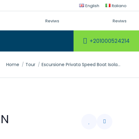
English
Italiano
Reviws
Reviws
+201000524214
Tu sei qui:
Home
Tour
Escursione Privata Speed Boat Isola…
AN