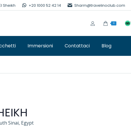
El Sheikh
+20 1000 52 42 14
Sharm@travelinoclub.com
0
cchetti
Immersioni
Contattaci
Blog
HEIKH
uth Sinai, Egypt