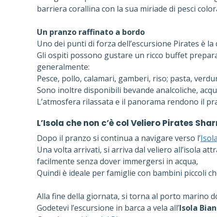
barriera corallina con la sua miriade di pesci colora
Un pranzo raffinato a bordo
Uno dei punti di forza dell’escursione Pirates è la
Gli ospiti possono gustare un ricco buffet prepa
generalmente:
Pesce, pollo, calamari, gamberi, riso; pasta, verdure
Sono inoltre disponibili bevande analcoliche, acqua
L’atmosfera rilassata e il panorama rendono il 
L’Isola che non c’
è col Veliero Pirates Sha
Dopo il pranzo si continua a navigare verso l’
Isol
Una volta arrivati, si arriva dal veliero all’isola at
facilmente senza dover immergersi in acqua,
Quindi è ideale per famiglie con bambini piccoli 
Alla fine della giornata, si torna al porto marino d
Godetevi l’escursione in barca a vela all’
Isola Bia