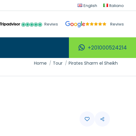
English
Italiano
Reviws
Reviws
+201000524214
Tu sei qui:
Home
Tour
Pirates Sharm el Sheikh