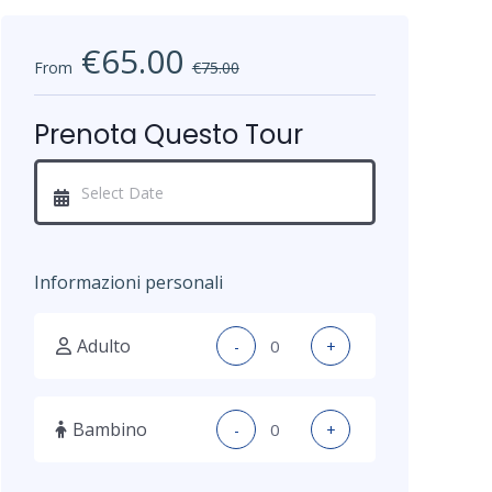
€65.00
From
€75.00
Prenota Questo Tour
Informazioni personali
Adulto
-
+
Bambino
-
+