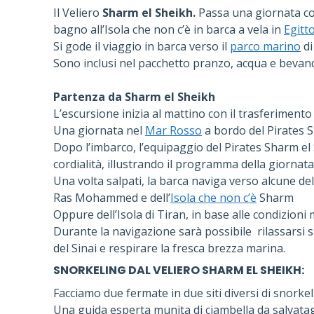
Il Veliero
Sharm el Sheikh.
Passa una giornata co
bagno all’Isola che non c’è in barca a vela in
Egitt
Si gode il viaggio in barca verso il
parco marino
d
Sono inclusi nel pacchetto pranzo, acqua e bevande
Partenza da Sharm el Sheikh
L’escursione inizia al mattino con il trasferimento
Una giornata nel
Mar Rosso
a bordo del Pirates 
Dopo l’imbarco, l’equipaggio del Pirates Sharm el 
cordialità, illustrando il programma della giornata
Una volta salpati, la barca naviga verso alcune de
Ras Mohammed e dell’
Isola che non c’è
Sharm
Oppure dell’Isola di Tiran, in base alle condizioni
Durante la navigazione sarà possibile rilassarsi 
del Sinai e respirare la fresca brezza marina.
SNORKELING DAL VELIERO SHARM EL SHEIKH:
Facciamo due fermate in due siti diversi di snorkel
Una guida esperta munita di ciambella da salvata