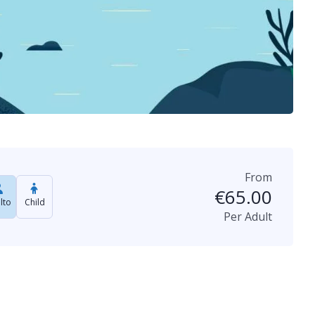
From
€
65.00
lto
Child
Per Adult