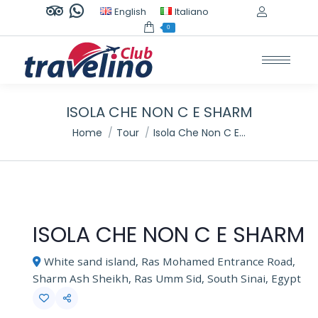
TripAdvisor
Whatsapp
English
Italiano
page
page
0
opens
opens
in
in
new
new
window
window
ISOLA CHE NON C E SHARM
Tu sei qui:
Home
Tour
Isola Che Non C E…
ISOLA CHE NON C E SHARM
White sand island, Ras Mohamed Entrance Road,
Sharm Ash Sheikh, Ras Umm Sid, South Sinai, Egypt