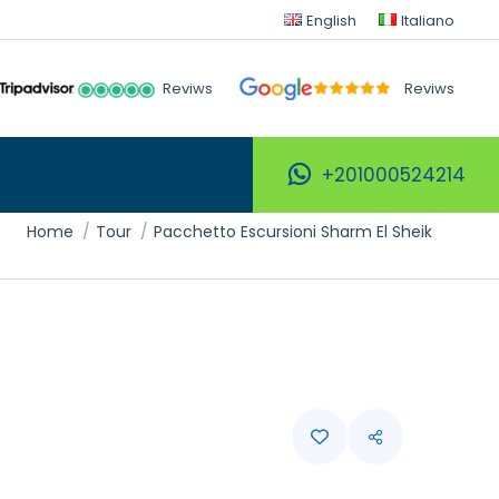
English
Italiano
Reviws
Reviws
+201000524214
Tu sei qui:
Home
Tour
Pacchetto Escursioni Sharm El Sheik