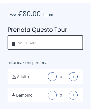
€80.00
From
€90.00
Prenota Questo Tour
Informazioni personali
Adulto
-
+
Bambino
-
+