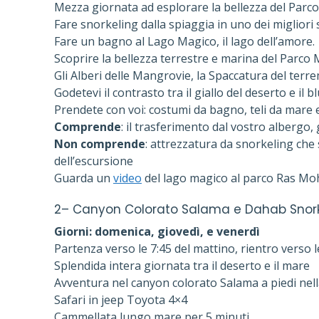
Mezza giornata ad esplorare la bellezza del Parc
Fare snorkeling dalla spiaggia in uno dei migliori 
Fare un bagno al Lago Magico, il lago dell’amore.
Scoprire la bellezza terrestre e marina del Parc
Gli Alberi delle Mangrovie, la Spaccatura del terre
Godetevi il contrasto tra il giallo del deserto e il b
Prendete con voi: costumi da bagno, teli da mare e
Comprende
: il trasferimento dal vostro albergo, 
Non comprende
: attrezzatura da snorkeling che
dell’escursione
Guarda un
video
del lago magico al parco Ras M
2– Canyon Colorato Salama e Dahab Snork
Giorni: domenica, giovedì, e venerdì
Partenza verso le 7:45 del mattino, rientro verso l
Splendida intera giornata tra il deserto e il mare
Avventura nel canyon colorato Salama a piedi nel
Safari in jeep Toyota 4×4
Cammellata lungo mare per 5 minuti