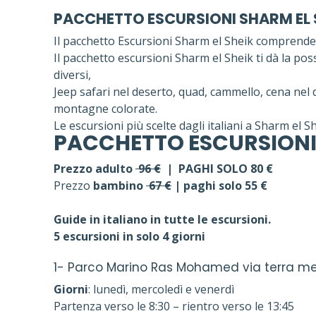
PACCHETTO ESCURSIONI SHARM EL S
Il pacchetto Escursioni Sharm el Sheik comprende 5
Il pacchetto escursioni Sharm el Sheik ti dà la possi
diversi,
Jeep safari nel deserto, quad, cammello, cena nel 
montagne colorate.
Le escursioni più scelte dagli italiani a Sharm el Sh
PACCHETTO
ESCURSIONI
Prezzo adulto
96
€
| PAGHI SOLO 80 €
Prezzo
bambino
67
€
| paghi solo
55
€
Guide in italiano in tutte le escursioni.
5 escursioni in solo 4 giorni
1-
Parco Marino Ras Mohamed via terra
mez
Giorni
: lunedì, mercoledì e venerdì
Partenza verso le 8:30 – rientro verso le 13:45