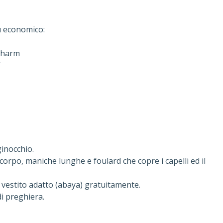
ù economico:
 Sharm
”
ginocchio.
corpo, maniche lunghe e foulard che copre i capelli ed il
 vestito adatto (abaya) gratuitamente.
di preghiera.